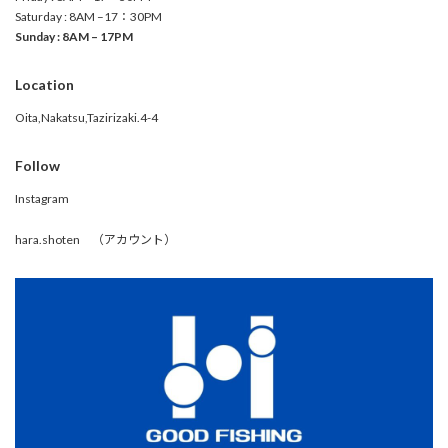
Saturday : 8AM –17：30PM
Sunday : 8AM – 17PM
Location
Oita,Nakatsu,Tazirizaki.4-4
Follow
Instagram
hara.shoten （アカウント）