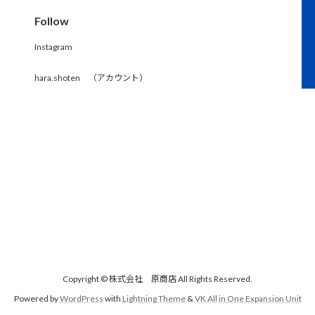
Follow
Instagram
hara.shoten （アカウント）
Copyright © 株式会社 原商店 All Rights Reserved.
Powered by
WordPress
with
Lightning Theme
&
VK All in One Expansion Unit